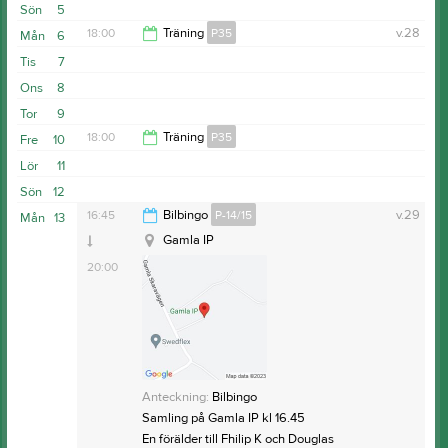
18:00
Sön
5
18:00
18:00
Träning
P35
v.28
Mån
6
Tis
7
19:30
Ons
8
Tor
9
18:00
Träning
P35
Fre
10
Lör
11
19:30
Sön
12
16:45
Bilbingo
P-14/15
v.29
Mån
13
Gamla IP
20:00
Anteckning:
Bilbingo
Samling på Gamla IP kl 16.45
En förälder till Fhilip K och Douglas