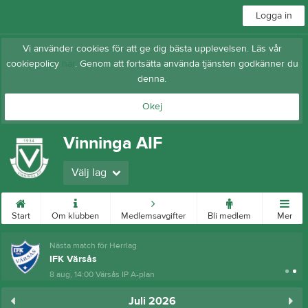
Logga in
Vi använder cookies för att ge dig bästa upplevelsen. Läs vår
cookiepolicy
här
. Genom att fortsätta använda tjänsten godkänner du
denna.
Okej
Vinninga AIF
Välj lag
Start
Om klubben
Medlemsavgifter
Bli medlem
Mer
Nästa match för Herrlag
IFK Värsås
8 aug, 14:00
Värsås IP A-plan
Juli 2026