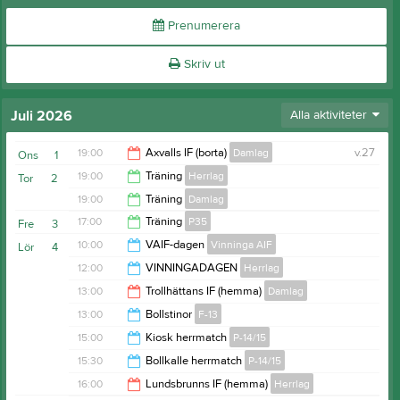
Prenumerera
Skriv ut
Juli 2026
Alla aktiviteter
19:00
Axvalls IF (borta)
Damlag
v.27
Ons
1
19:00
Träning
Herrlag
Tor
2
21:00
19:00
Träning
Damlag
20:45
17:00
Träning
P35
Fre
3
20:30
10:00
VAIF-dagen
Vinninga AIF
Lör
4
18:30
12:00
VINNINGADAGEN
Herrlag
18:00
13:00
Trollhättans IF (hemma)
Damlag
16:00
13:00
Bollstinor
F-13
15:00
15:00
Kiosk herrmatch
P-14/15
15:30
15:30
Bollkalle herrmatch
P-14/15
18:00
16:00
Lundsbrunns IF (hemma)
Herrlag