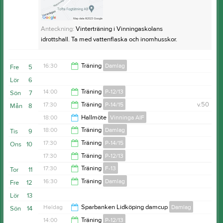
Anteckning:
Vinterträning i Vinningaskolans
idrottshall. Ta med vattenflaska och inomhusskor.
16:30
Träning
Damlag
Fre
5
Lör
6
18:00
14:00
Träning
P-12/13
Sön
7
17:30
Träning
P-14/15
v.50
Mån
8
15:30
18:00
Hallmöte
Vinninga AIF
18:30
18:00
Träning
Damlag
Tis
9
21:00
17:30
Träning
P-14/15
Ons
10
19:30
17:30
Träning
P-12/13
19:00
17:30
Träning
F-13
Tor
11
19:00
16:30
Träning
Damlag
Fre
12
19:00
Lör
13
18:00
Heldag
Sparbanken Lidköping damcup
Damlag
Sön
14
14:00
Träning
P-12/13