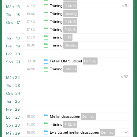
17:30
Träning
P-14/15
v.51
Mån
15
15:30
18:00
Träning
Damlag
Tis
16
18:30
17:30
Träning
P-14/15
Ons
17
19:30
17:30
Träning
P-12/13
19:00
17:30
Träning
F-13
Tor
18
19:00
16:30
Träning
Damlag
Fre
19
19:00
Lör
20
18:00
08:30
Futsal DM Slutspel
Damlag
Sön
21
14:00
Träning
P-12/13
15:30
v.52
Mån
22
15:30
Tis
23
Ons
24
Tor
25
Fre
26
15:00
Mellandagscupen
Damlag
Lör
27
14:00
Träning
P-12/13
Sön
28
22:00
16:00
Ev slutspel mellandagscupen
Damlag
v.1
Mån
29