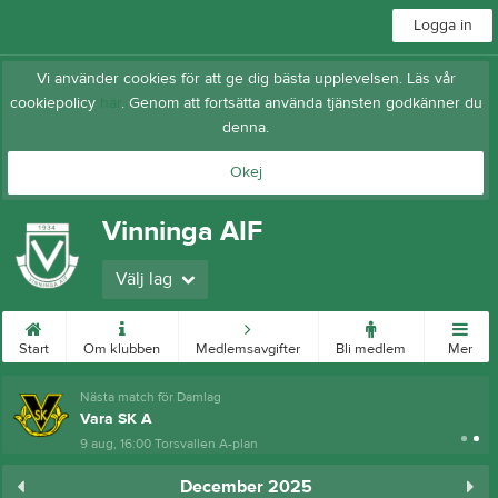
Logga in
Vi använder cookies för att ge dig bästa upplevelsen. Läs vår
cookiepolicy
här
. Genom att fortsätta använda tjänsten godkänner du
denna.
Okej
Vinninga AIF
Välj lag
Start
Om klubben
Medlemsavgifter
Bli medlem
Mer
Nästa match för Damlag
Vara SK A
9 aug, 16:00
Torsvallen A-plan
December 2025