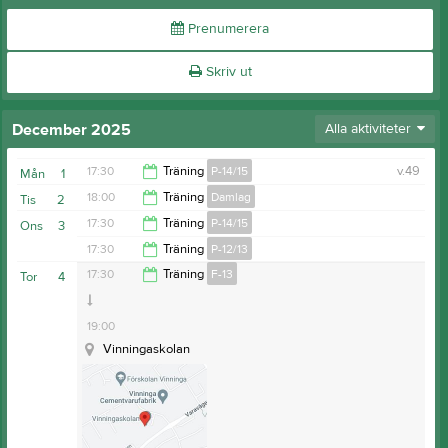
Prenumerera
Skriv ut
December 2025
Alla aktiviteter
17:30
Träning
P-14/15
v.49
Mån
1
18:00
Träning
Damlag
Tis
2
18:30
17:30
Träning
P-14/15
Ons
3
19:30
17:30
Träning
P-12/13
19:00
17:30
Träning
F-13
Tor
4
19:00
19:00
Vinningaskolan