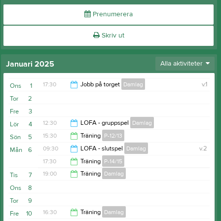
Prenumerera
Skriv ut
Januari 2025
Alla aktiviteter
17:30
Jobb på torget
Damlag
v.1
Ons
1
Tor
2
20:00
Fre
3
12:30
LOFA - gruppspel
Damlag
Lör
4
15:30
Träning
P-12/13
Sön
5
15:00
09:30
LOFA - slutspel
Damlag
v.2
Mån
6
17:00
17:30
Träning
P-14/15
16:30
19:00
Träning
Damlag
Tis
7
18:45
Ons
8
20:30
Tor
9
16:30
Träning
Damlag
Fre
10