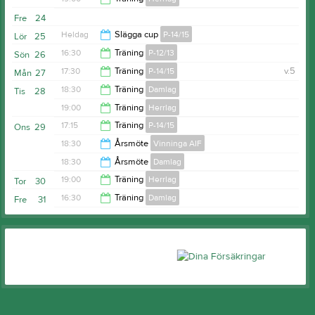
21:00
Fre
24
20:30
Heldag
Slägga cup
P-14/15
Lör
25
16:30
Träning
P-12/13
Sön
26
17:30
Träning
P-14/15
v.5
Mån
27
18:00
18:30
Träning
Damlag
Tis
28
18:45
19:00
Träning
Herrlag
20:00
17:15
Träning
P-14/15
Ons
29
20:30
18:30
Årsmöte
Vinninga AIF
18:15
18:30
Årsmöte
Damlag
20:00
19:00
Träning
Herrlag
Tor
30
19:30
16:30
Träning
Damlag
Fre
31
20:30
17:30