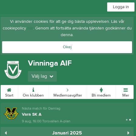
Logga in
Vi använder cookies för att ge dig bästa upplevelsen. Läs vår
cookiepolicy
här
. Genom att fortsätta använda tjänsten godkänner du
denna.
Okej
Vinninga AIF
Välj lag
Start
Om klubben
Medlemsavgifter
Bli medlem
Mer
Nästa match för Damlag
Vara SK A
9 aug, 16:00
Torsvallen A-plan
Januari 2025