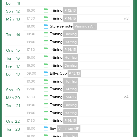
Lör
11
18:00
15:30
Träning
P-12/13
Sön
12
17:30
Träning
P-14/15
v.3
Mån
13
17:00
18:00
Styrelsemöte
Vinninga AIF
18:30
18:30
Träning
Damlag
Tis
14
20:00
19:00
Träning
Herrlag
20:00
17:30
Träning
P-14/15
Ons
15
20:30
19:00
Träning
Herrlag
Tor
16
18:45
16:30
Träning
Damlag
Fre
17
20:30
09:00
Billys Cup
P-12/13
Lör
18
17:30
10:30
Träning
Herrlag
17:00
15:00
Träning
Herrlag
Sön
19
12:00
17:30
Träning
P-14/15
v.4
Mån
20
16:00
18:30
Träning
Damlag
Tis
21
18:30
19:00
Träning
Herrlag
20:00
17:30
Träning
P-14/15
Ons
22
20:30
18:00
fiav
Vinninga AIF
Tor
23
18:45
19:00
Träning
Herrlag